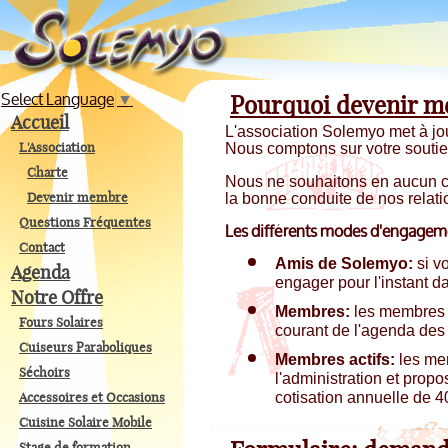
Select Language
▼
Pourquoi devenir m
Accueil
L'association Solemyo met à jo
L'Association
Nous comptons sur votre soutient
Charte
Nous ne souhaitons en aucun ca
Devenir membre
la bonne conduite de nos relati
Questions Fréquentes
Les différents modes d'engagem
Contact
Amis de Solemyo:
si v
Agenda
engager pour l'instant da
Notre Offre
Membres:
les membres so
Fours Solaires
courant de l'agenda des 
Cuiseurs Paraboliques
Membres actifs:
les mem
Séchoirs
l'administration et propo
Accessoires et Occasions
cotisation annuelle de 40
Cuisine Solaire Mobile
Stage de formation