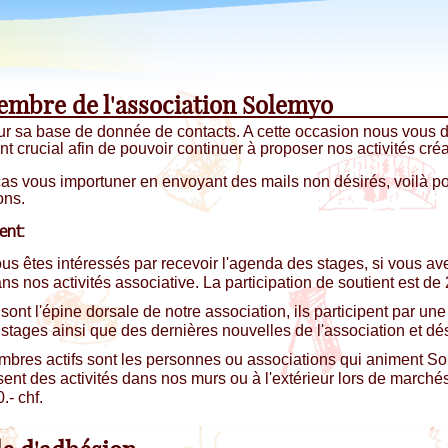
embre de l'association Solemyo
ur sa base de donnée de contacts. A cette occasion nous vous 
 crucial afin de pouvoir continuer à proposer nos activités créa
s vous importuner en envoyant des mails non désirés, voilà pou
ons.
ent:
ous êtes intéressés par recevoir l'agenda des stages, si vous av
ns nos activités associative. La participation de soutient est de
nt l'épine dorsale de notre association, ils participent par une 
stages ainsi que des dernières nouvelles de l'association et dés
bres actifs sont les personnes ou associations qui animent Sol
sent des activités dans nos murs ou à l'extérieur lors de marché
.- chf.