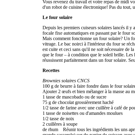
Vous revenez du travail et votre repas de midi vo
d'un robot de cuisine électronique! Pas du tout, un
Le four solaire
Depuis les premiers cuiseurs solaires lancés il y
focale fixe automatiques en passant par le four s
Mais comment fonctionne un four solaire? Un four s
vitrage. Le bac noirci à l'intérieur du four se ré
est cuite et ceci sans qu'il ne soit nécessaire de
que le four – à condition que le soleil brille. Les 
réussissent parfaitement dans un four solaire. Seu
Recettes
Brownies solaires CNCS
100 g de beurre à faire fondre dans le four solai
Ajouter 2 œufs et bien mélanger à la masse au m
1 tasse de mascobado ou de sucre
75 g de chocolat grossièrement haché
1/2 tasse de farine avec une cuillère à café de po
1 tasse de noisettes ou d'amandes moulues
1/2 tasse de noix
2 cuillères à soupe
de rhum Réunir tous les ingrédients les uns aprè
grande casserole) sur du papier de cuisson avec u