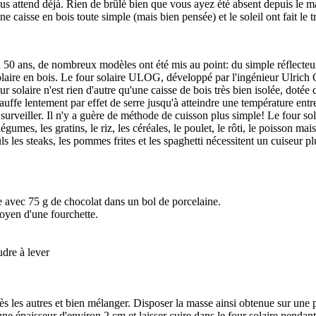
us attend déjà. Rien de brûlé bien que vous ayez été absent depuis le ma
e caisse en bois toute simple (mais bien pensée) et le soleil ont fait le t
 a 50 ans, de nombreux modèles ont été mis au point: du simple réflecteu
olaire en bois. Le four solaire ULOG, développé par l'ingénieur Ulrich Oe
olaire n'est rien d'autre qu'une caisse de bois très bien isolée, dotée d
chauffe lentement par effet de serre jusqu'à atteindre une température ent
 la surveiller. Il n'y a guère de méthode de cuisson plus simple! Le four 
légumes, les gratins, le riz, les céréales, le poulet, le rôti, le poisson ma
ls les steaks, les pommes frites et les spaghetti nécessitent un cuiseur 
re avec 75 g de chocolat dans un bol de porcelaine.
oyen d'une fourchette.
udre à lever
s les autres et bien mélanger. Disposer la masse ainsi obtenue sur une 
ne épaisseur d'environ 2 cm et laisser cuire dans le four solaire penda