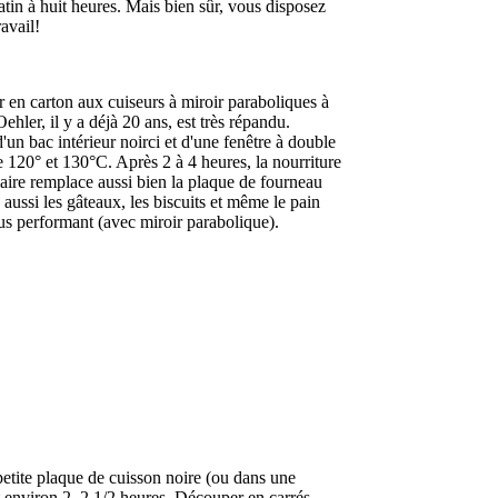
tin à huit heures. Mais bien sûr, vous disposez
ravail!
r en carton aux cuiseurs à miroir paraboliques à
hler, il y a déjà 20 ans, est très répandu.
'un bac intérieur noirci et d'une fenêtre à double
re 120° et 130°C. Après 2 à 4 heures, la nourriture
solaire remplace aussi bien la plaque de fourneau
is aussi les gâteaux, les biscuits et même le pain
plus performant (avec miroir parabolique).
petite plaque de cuisson noire (ou dans une
nt environ 2–2 1/2 heures. Découper en carrés.